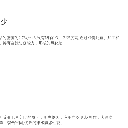
多少
密度为2.73g/cm3,只有钢的1/3。 2.强度高;通过成份配置、加工和
蚀;具有自我防锈能力，形成的氧化层
,适用于坡度1.5的屋面，历史悠久，应用广泛;现场制作，大跨度
简单，锁合牢固;优异的排水防渗性能、